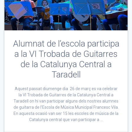
Alumnat de l’escola participa
a la VI Trobada de Guitarres
de la Catalunya Central a
Taradell
Aquest passat diumenge dia 26 de març es va celebrar
la VI Trobada de Guitarres de la Catalunya Central a
Taradell on hi van participar alguns dels nostres alumnes
de guitarra de l’Escola de Música Municipal Francesc Vila.
En aquesta ocasió van ser 15 les escoles de música de la
Catalunya central que van participar a …