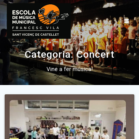
Skip
to
content
Categoria:
Concert
Vine a fer música!