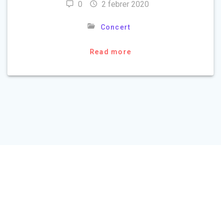
0
2 febrer 2020
Concert
Read more
© 2026 Escola de Música Municipal Francesc Vila de Sant Vicenç
de Castellet. Built using WordPress and the
Materialis Theme