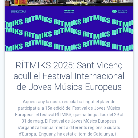
RÍTMIKS 2025: Sant Vicenç
acull el Festival Internacional
de Joves Músics Europeus
Aquest any la nostra escola ha tingut el plaer de
participat a la 15a edició del Festival de Joves Músics
Europeus: el festival RÍTMIKS, que ha tingut lloc del 29 al
31 de maig. El Festival de Joves Músics Europeus
s’organitza bianualment a diferents regions o ciutats
d’Europa. Enguany, ha estat el torn de Catalunya, i …