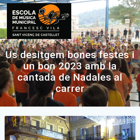
Us desitgem bones festes i
un bon 2023 amb la
cantada de Nadales al
carrer