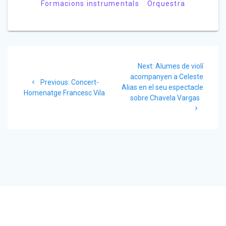
Formacions instrumentals
Orquestra
Next:
Alumes de violí
acompanyen a Celeste
Previous:
Concert-
Alias en el seu espectacle
Homenatge Francesc Vila
sobre Chavela Vargas
© 2026 Escola de Música Municipal Francesc Vila de Sant Vicenç