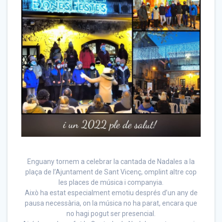
Enguany tornem a celebrar la cantada de Nadales a la
plaça de l’Ajuntament de Sant Vicenç, omplint altre cop
les places de música i companyia.
Això ha estat especialment emotiu després d’un any de
pausa necessària, on la música no ha parat, encara que
no hagi pogut ser presencial.