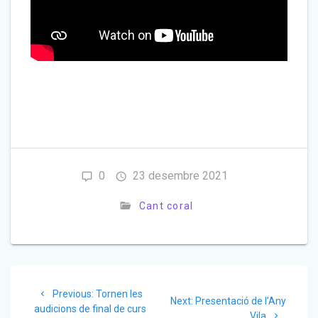
0
23 desembre 2021
Cant coral
Navegació
Previous
Previous:
Tornen les
d'entrades
Next
Next:
Presentació de l’Any
post:
audicions de final de curs
post:
Vila