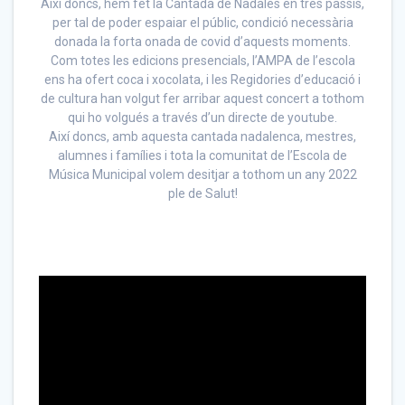
Així doncs, hem fet la Cantada de Nadales en tres passis,
per tal de poder espaiar el públic, condició necessària
donada la forta onada de covid d’aquests moments.
Com totes les edicions presencials, l’AMPA de l’escola
ens ha ofert coca i xocolata, i les Regidories d’educació i
de cultura han volgut fer arribar aquest concert a tothom
qui ho volgués a través d’un directe de youtube.
Així doncs, amb aquesta cantada nadalenca, mestres,
alumnes i famílies i tota la comunitat de l’Escola de
Música Municipal volem desitjar a tothom un any 2022
ple de Salut!