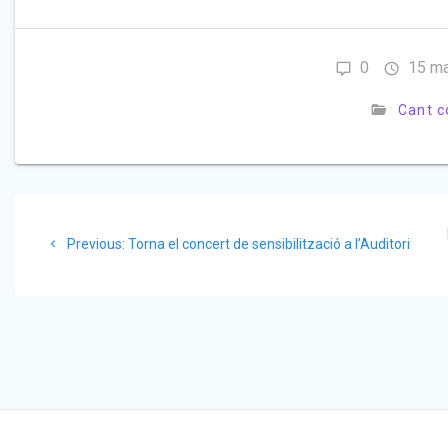
0
15 ma
Cant c
Previous:
Torna el concert de sensibilització a l’Auditori